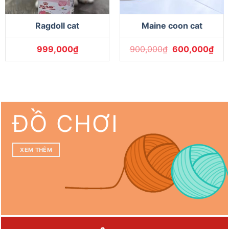
Ragdoll cat
Maine coon cat
999,000
₫
900,000
₫
600,000
₫
ĐỒ CHƠI
XEM THÊM