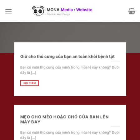
Skip
to
content
Giữ cho thú cưng của bạn an toàn khỏi bệnh tật
Bạn có nuôi thú cưng của mình trong mùa lễ này không? Dưới
đây là [...]
XEM THÊM
MẸO CHO MÈO HOẶC CHÓ CỦA BẠN LÊN
MÁY BAY
Bạn có nuôi thú cưng của mình trong mùa lễ này không? Dưới
đây là [...]